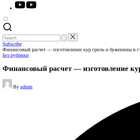
youtube.com
Search
for:
Subscribe
Финансовый расчет — изготовление кур гриль и буженины в с
Posted
Без рубрики
in
Финансовый расчет — изготовление ку
Posted
By
admin
by