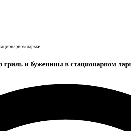
тационарном ларьке
р гриль и буженины в стационарном лар