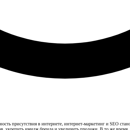
ность присутствия в интернете, интернет-маркетинг и SEO стан
, укрепить имидж бренда и увеличить продажи. В то же время, S