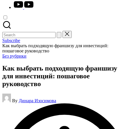
youtube.com
Search
for:
Subscribe
Как выбрать подходящую франшизу для инвестиций:
пошаговое руководство
Posted
Без рубрики
in
Как выбрать подходящую франшизу
для инвестиций: пошаговое
руководство
Posted
By
Динара Изосимова
by