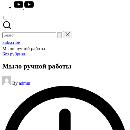
youtube.com
Search
for:
Subscribe
Мыло ручной работы
Posted
Без рубрики
in
Мыло ручной работы
Posted
By
admin
by