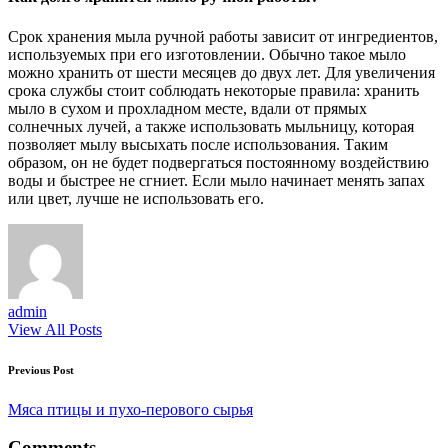
Срок хранения мыла ручной работы зависит от ингредиентов,
используемых при его изготовлении. Обычно такое мыло
можно хранить от шести месяцев до двух лет. Для увеличения
срока службы стоит соблюдать некоторые правила: хранить
мыло в сухом и прохладном месте, вдали от прямых
солнечных лучей, а также использовать мыльницу, которая
позволяет мылу высыхать после использования. Таким
образом, он не будет подвергаться постоянному воздействию
воды и быстрее не сгниет. Если мыло начинает менять запах
или цвет, лучше не использовать его.
admin
View All Posts
Post
Previous Post
navigation
Мяса птицы и пухо-перового сырья
Comments