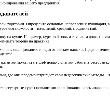
кционирования вашего предприятия.
одавателей
евой аудитории. Определите основные направления: кулинария, 
 уровням сложности – начальный, средний, продвинутый.
тику на кухне. Например, курс по базовым техникам должен охва
рименять теорию на практике.
их опыт, квалификацию и педагогические навыки. Предпочтение 
удентов.
ариантом может стать шеф-повар с опытом работы в ресторанах 
в.
тами, где они продемонстрируют свои педагогические методы. Э
ите регулярные курсы повышения квалификации и семинары по 