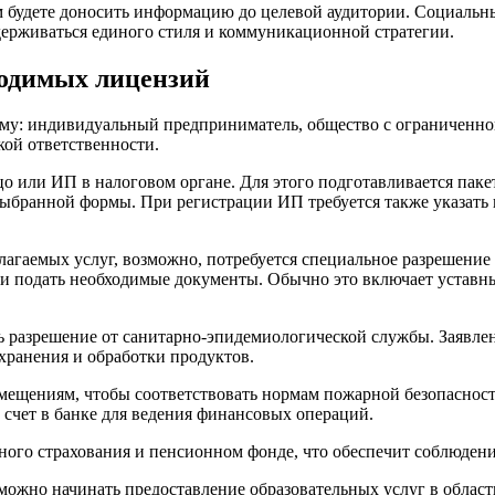
 будете доносить информацию до целевой аудитории. Социальны
держиваться единого стиля и коммуникационной стратегии.
ходимых лицензий
рму: индивидуальный предприниматель, общество с ограниченн
ой ответственности.
о или ИП в налоговом органе. Для этого подготавливается паке
выбранной формы. При регистрации ИП требуется также указать
гаемых услуг, возможно, потребуется специальное разрешение н
 и подать необходимые документы. Обычно это включает уставн
ть разрешение от санитарно-эпидемиологической службы. Заявл
 хранения и обработки продуктов.
мещениям, чтобы соответствовать нормам пожарной безопасност
 счет в банке для ведения финансовых операций.
ного страхования и пенсионном фонде, что обеспечит соблюдени
можно начинать предоставление образовательных услуг в облас