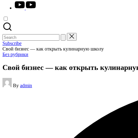
youtube.com
Search
for:
Subscribe
Свой бизнес — как открыть кулинарную школу
Posted
Без рубрики
in
Свой бизнес — как открыть кулинарн
Posted
By
admin
by