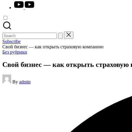
youtube.com
Search
for:
Subscribe
Свой бизнес — как открыть страховую компанию
Posted
Без рубрики
in
Свой бизнес — как открыть страховую
Posted
By
admin
by