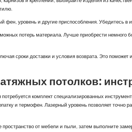
, карнизов и креплений, выбирайте изделия из качеств
тилю.
й фен, уровень и другие приспособления. Убедитесь в и
зможных потерь материала. Лучше приобрести немного бо
ключая сроки доставки и условия возврата. Это поможет
натяжных потолков: инс
я потребуется комплект специализированных инструмент
патку и термофен. Лазерный уровень позволяет точно р
е пространство от мебели и пыли, затем выполните зам