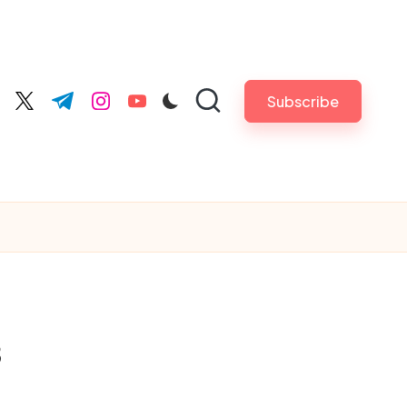
Subscribe
cebook.com
twitter.com
t.me
instagram.com
youtube.com
в