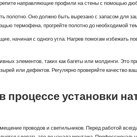
крепите направляющие профили на стены с помощью дюб
ь полотно. Оно должно быть вырезано с запасом для за
ощью термофена, прогрейте полотно до необходимой тем
щие, начиная с одного угла. Нагрев помогам избежать п
вных элементов, таких как багеты или молдинги. Это пр
пузырей или дефектов. Регулярно проверяйте качество в
в процессе установки на
змещение проводов и светильников. Перед работой всег
ндуется сделать это до начала монтажа. Профессиональ