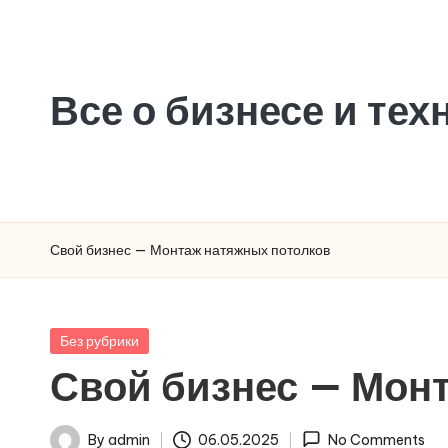
Все о бизнесе и тех
Свой бизнес — Монтаж натяжных потолков
Posted
Без рубрики
in
Свой бизнес — Мон
By
admin
06.05.2025
No Comments