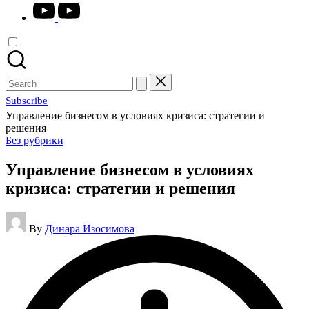
youtube.com
Search
for:
Subscribe
Управление бизнесом в условиях кризиса: стратегии и
решения
Posted
Без рубрики
in
Управление бизнесом в условиях
кризиса: стратегии и решения
Posted
By
Динара Изосимова
by