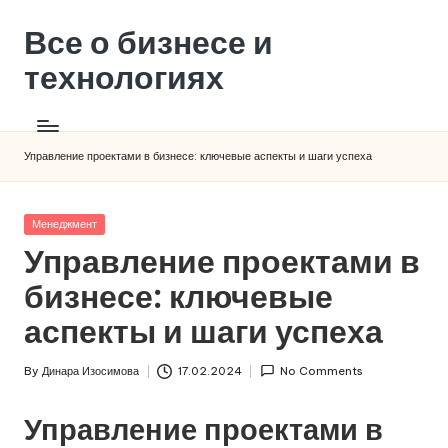
Все о бизнесе и
технологиях
Управление проектами в бизнесе: ключевые аспекты и шаги успеха
Posted
Менеджмент
in
Управление проектами в
бизнесе: ключевые
аспекты и шаги успеха
By
Динара Изосимова
17.02.2024
No Comments
Posted
by
Управление проектами в